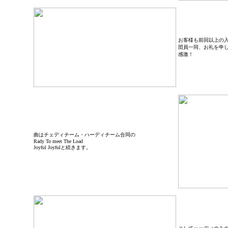
お客様も前回以上の
団員一同、お礼を申
感激！
曲はチェディチーム・ハーディチーム合同の
Rady To meet The Load
Joyful Joyfulと続きます。