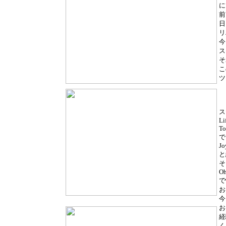
に
前
日
リ
今
ス
そ
こ
ツ
ス
Li
To
で
Jo
と
そ
Oh
で
お
今
お
経
く