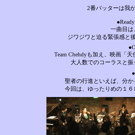
2番バッターは我がチーム
●Ready
一曲目は、
ジワジワと迫る緊張感と
●O
Team Chehdyも加え、映
大人数でのコーラスと振
聖者の行進といえば、分か
今回は、ゆったりめの１６