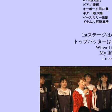
●「Musician」
ピアノ 泰輝
キーボード 田口 眞
ギター 廻 大輔
ベース サリー佐藤
ドラムス 河崎 真澄
1stステージ
トップバッターはEno
When I t
My lif
I nee