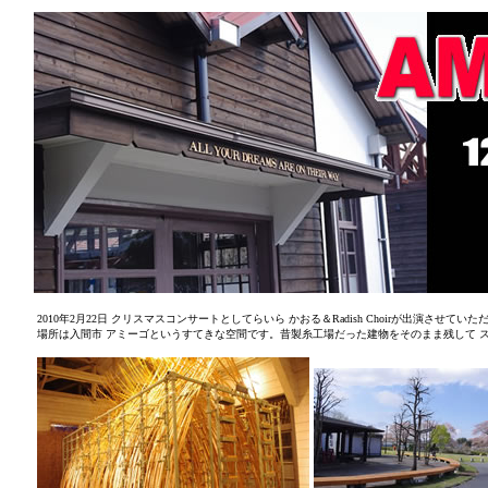
2010年2月22日 クリスマスコンサートとしてらいら かおる＆Radish Choirが出演させてい
場所は入間市 アミーゴというすてきな空間です。昔製糸工場だった建物をそのまま残して 