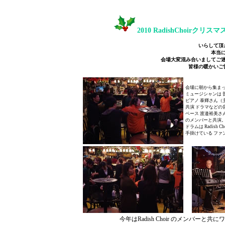
2010 RadishChoirク
いらして頂
本当
会場大変混み合いましてご
皆様の暖かいご
会場に朝から集ま
ミュージシャンは 
ピアノ 泰輝さん（
共演 ドラマなどの
ベース 渡邉裕美さ
のメンバーと共演
ドラムは Radish
手掛けている ファ
今年はRadish Choir のメンバ