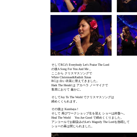
そしてRCの Everybody Let's Praise The Lord
の後A Song For You And Me 。
ここから クリスマスソングで
White Christmas&Radish Xmas
RCは 白い衣装に替えてきました。
Hark The Herald は アカペラ ノーマイクで
客席におりて 厳かに。
そしてJoy To The World でクリスマスソングは
締めくくられます。
その後は Kumbaya！
そして 再びワークショップ生を迎え ショーは終盤へ。
Heal The World You Are Good で締めくくりました。
アンコールでお馴染みのLet's Magnify The Lordを熱唱して
ショーの幕は閉じられました。