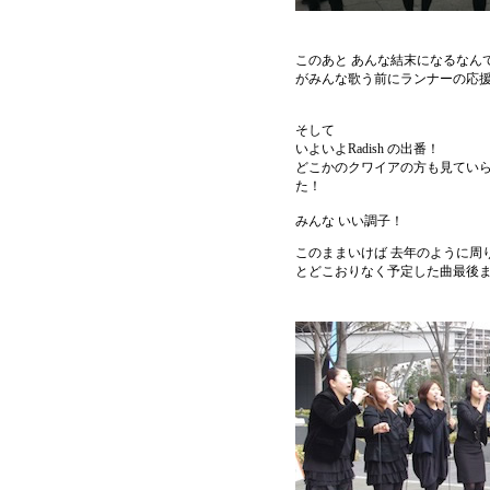
このあと あんな結末になるなん
がみんな歌う前にランナーの応援
そして
いよいよRadish の出番！
どこかのクワイアの方も見ていら
た！
みんな いい調子！
このままいけば 去年のように周
とどこおりなく予定した曲最後