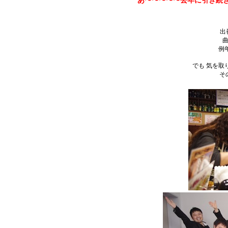
あ〜〜〜〜〜去年に引き続
出
例
でも 気を取
そ