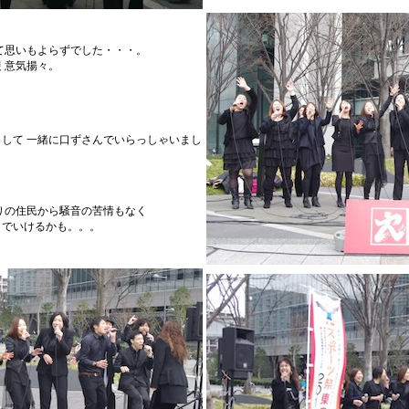
て思いもよらずでした・・・。
 意気揚々。
して 一緒に口ずさんでいらっしゃいまし
りの住民から騒音の苦情もなく
までいけるかも。。。