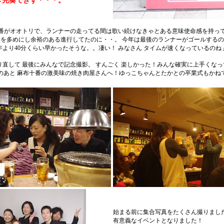
き完奏できず・・・。
番がオオトリで、ランナーの走ってる間は歌い続けなきゃとある意味使命感を持っ
曲を多めにし余裕のある進行してたのに・・。 今年は最後のランナーがゴールするの
年より40分くらい早かったそうな。。凄い！ みなさん タイムが速くなっているのね
り直して 最後にみんなで記念撮影。 すんごく 楽しかった！みんな確実に上手くな
のあと 麻布十番の激美味の焼き肉屋さんへ！ゆっこちゃんとたかとの卒業式もかね
始まる前に集合写真をたくさん撮りまし
有意義なイベントとなりました！