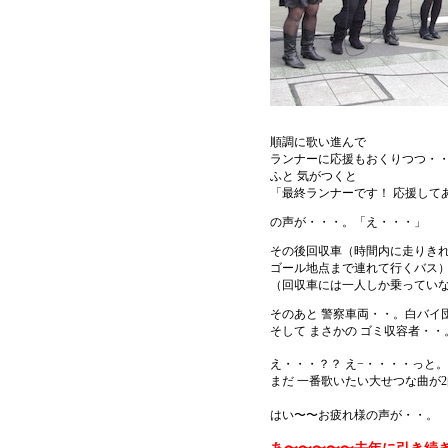
順調に歌い進んで
ランナーに応援もおくりつつ・
ふと 気がつくと
「最終ランナーです！ 応援して
の声が・・・。「え・・・」
その後回収車（時間内に走りき
ゴール地点まで連れて行くバス
（回収車には一人しか乗ってい
そのあと 警察車両・・。白バイ
そして まさかの ゴミ収容者・・
え・・・？？ え−・・・・っと。
まだ 一番歌いたい大せつな曲が
はい〜〜お疲れ様の声が・・。