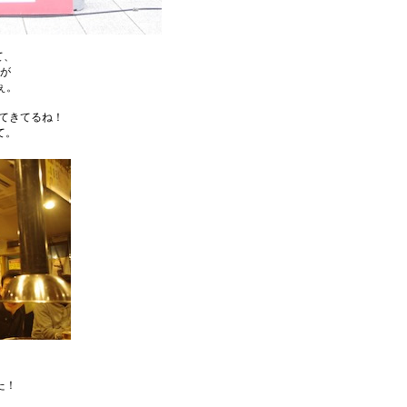
て、
が
ぇ。
ってきてるね！
て。
た！