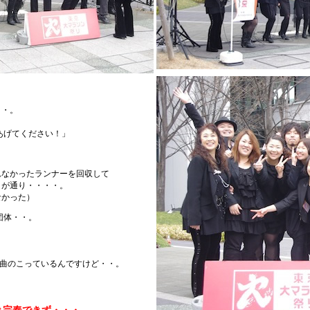
・・。
あげてください！」
れなかったランナーを回収して
）が通り・・・・。
なかった）
団体・・。
。
2曲のこっているんですけど・・。