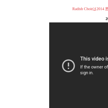
Radish Choirは
2