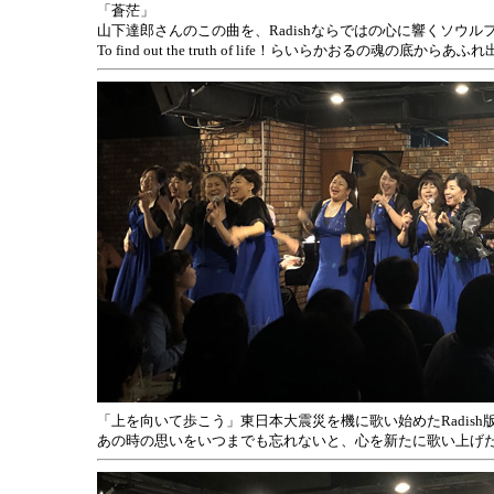
「蒼茫」
山下達郎さんのこの曲を、Radishならではの心に響くソウル
To find out the truth of life！らいらかおるの魂の底か
「上を向いて歩こう」東日本大震災を機に歌い始めたRadis
あの時の思いをいつまでも忘れないと、心を新たに歌い上げ