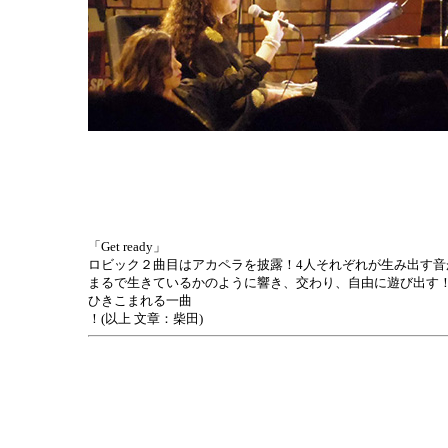
「Get ready」
ロビック２曲目はアカペラを披露！4人それぞれが生み出す音
まるで生きているかのように響き、交わり、自由に遊び出す
ひきこまれる一曲
！(以上 文章：柴田)