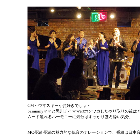
CM～ウヰスキーがお好きでしょ～
Sasammyママと黒川チイママのホンワカしたやり取りの後は
ムード溢れるハーモニーに気分はすっかりほろ酔い気分。
MC長瀬 長瀬の魅力的な低音のナレーションで、番組は日本