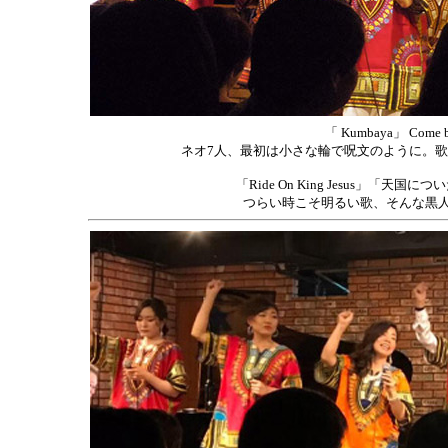
「 Kumbaya」 Co
ネオ7人、最初は小さな輪で呪文のように。
「Ride On King Jesus」
つらい時こそ明るい歌、そんな黒