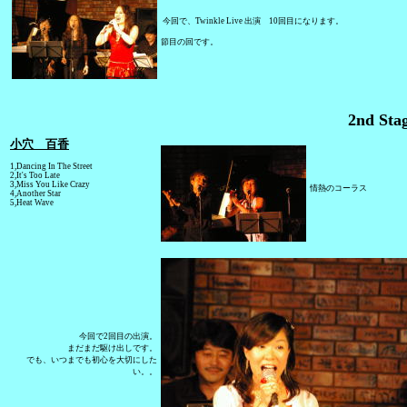
今回で、Twinkle Live 出演 10回目になります。
節目の回です。
2nd Sta
小穴 百香
1,Dancing In The Street
2,It's Too Late
3,Miss You Like Crazy
情熱のコーラス
4,Another Star
5,Heat Wave
今回で2回目の出演。
まだまだ駆け出しです。
でも、いつまでも初心を大切にした
い。。