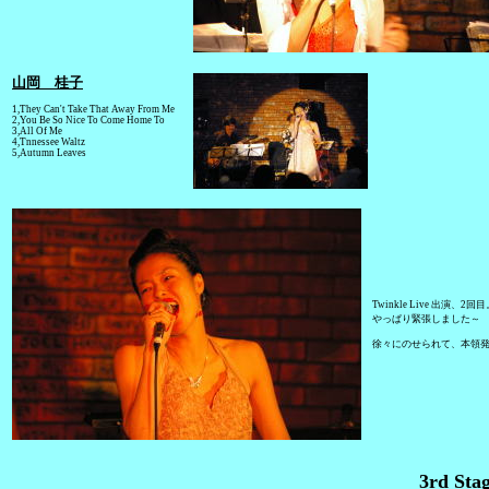
山岡 桂子
1,They Can't Take That Away From Me
2,You Be So Nice To Come Home To
3,All Of Me
4,Tnnessee Waltz
5,Autumn Leaves
Twinkle Live 出演、2回
やっぱり緊張しました～
徐々にのせられて、本領
3rd Sta