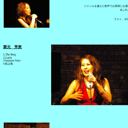
ジャンルを越えた歌声でお客様にお届
あふれ
ラスト、All 
栗元 芳恵
1,The Bes
t
2,Layla
3,Separate Ways
4,私は風