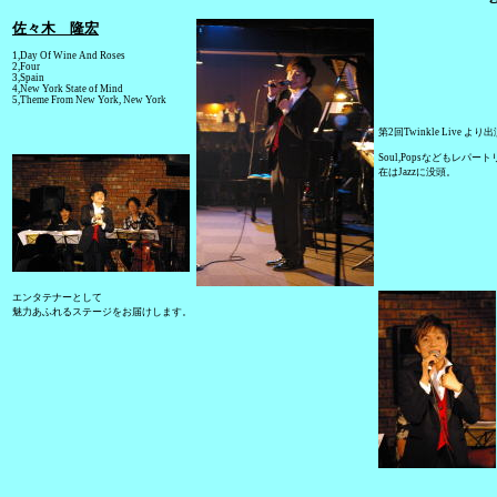
佐々木 隆宏
1,Day Of Wine And Roses
2,Four
3,Spain
4,New York State of Mind
5,Theme From New York, New York
第2回Twinkle Live より
Soul,Popsなどもレパー
在はJazzに没頭。
エンタテナーとして
魅力あふれるステージをお届けします。