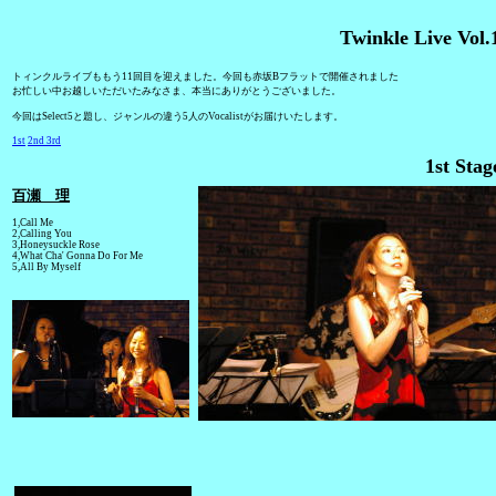
Twinkle Live Vol.
トィンクルライブももう11回目を迎えました。今回も赤坂Bフラットで開催されました
お忙しい中お越しいただいたみなさま、本当にありがとうございました。
今回はSelect5と題し、ジャンルの違う5人のVocalistがお届けいたします。
1st
2nd
3rd
1st Stag
百瀬 理
1,Call Me
2,Calling You
3,Honeysuckle Rose
4,What Cha' Gonna Do For Me
5,All By Myself