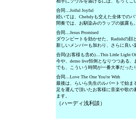
相手にソウルを届けるには、もってこ
合同…Joiful Joyful
続いては、Chehdyも交えた全体での
間奏では、お馴染みのラップの披露も
合同…Jesus Promised
ダウンビートを効かせた、Radishの
新しいメンバーも加わり、さらに良い
合同(お客様も含め)…This Little Light Of
今や、demo live恒例となりつつあ
でも、こういう時間が一番大事だった
合同…Love The One You're With
最後は、らいら先生のルバートで始ま
足を運んで頂いたお客様に音楽や歌の
ます。
（ハーディ浅利談）